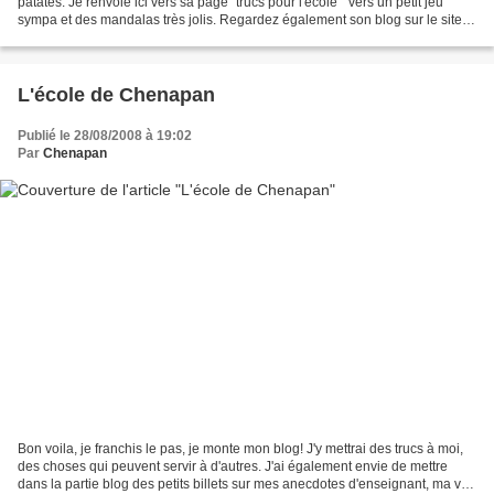
patates. Je renvoie ici vers sa page "trucs pour l'école " vers un petit jeu
sympa et des mandalas très jolis. Regardez également son blog sur le site
du Monde où il commente...
L'école de Chenapan
Publié le 28/08/2008 à 19:02
Par
Chenapan
Bon voila, je franchis le pas, je monte mon blog! J'y mettrai des trucs à moi,
des choses qui peuvent servir à d'autres. J'ai également envie de mettre
dans la partie blog des petits billets sur mes anecdotes d'enseignant, ma vie