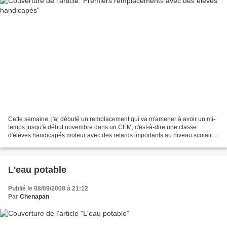
Cette semaine, j'ai débuté un remplacement qui va m'amener à avoir un mi-
temps jusqu'à début novembre dans un CEM, c'est-à-dire une classe
d'élèves handicapés moteur avec des retards importants au niveau scolaire.
Premiers contacts lundi et mardi (j'ai...
L'eau potable
Publié le 08/09/2008 à 21:12
Par
Chenapan