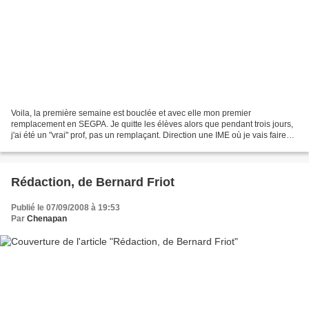
Voila, la première semaine est bouclée et avec elle mon premier
remplacement en SEGPA. Je quitte les élèves alors que pendant trois jours,
j'ai été un "vrai" prof, pas un remplaçant. Direction une IME où je vais faire
des remplacements réguliers la moitié...
Rédaction, de Bernard Friot
Publié le 07/09/2008 à 19:53
Par
Chenapan