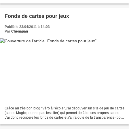
fichier original que j'ai...
Fonds de cartes pour jeux
Publié le 23/04/2011 à 14:03
Par
Chenapan
Grâce au très bon blog "Véro à l'école", j'ai découvert un site de jeu de cartes
(cartes Magic pour ne pas les citer) qui permet de faire ses propres cartes.
J'ai donc récupéré les fonds de cartes et j'ai rajouté de la transparence (pour
pouvoir ajouter...