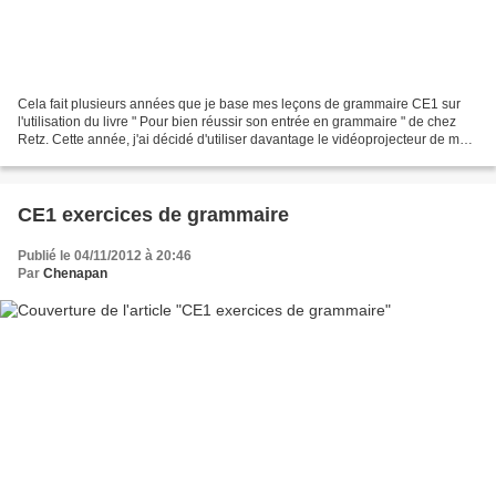
Cela fait plusieurs années que je base mes leçons de grammaire CE1 sur
l'utilisation du livre " Pour bien réussir son entrée en grammaire " de chez
Retz. Cette année, j'ai décidé d'utiliser davantage le vidéoprojecteur de mon
école et j'ai créé des diaporamas...
CE1 exercices de grammaire
Publié le 04/11/2012 à 20:46
Par
Chenapan