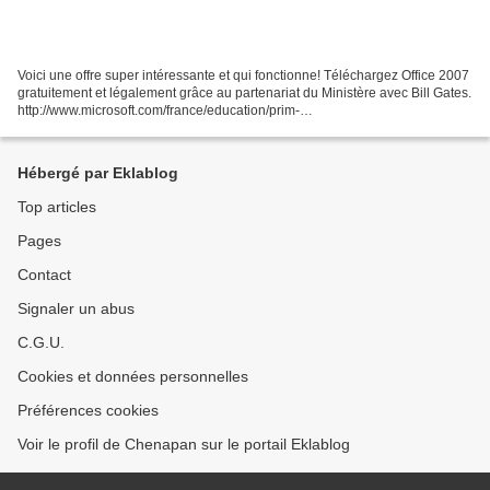
Voici une offre super intéressante et qui fonctionne! Téléchargez Office 2007
gratuitement et légalement grâce au partenariat du Ministère avec Bill Gates.
http://www.microsoft.com/france/education/prim-
sec/enseignants/office/home.aspx J'ai testé pour...
Hébergé par Eklablog
Top articles
Pages
Contact
Signaler un abus
C.G.U.
Cookies et données personnelles
Préférences cookies
Voir le profil de Chenapan sur le portail Eklablog